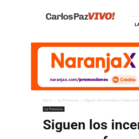
Carlos
Paz
Vivo
L
Inicio
La Provincia
Siguen los incendios: hubo reini
La Provincia
Siguen los ince