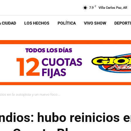
C
7.9
Villa Carlos Paz, AR
A CIUDAD
LOS HECHOS
POLÍTICA
VIVO SHOW
DEPORTE
cios en la autopista y un nuevo foco...
ndios: hubo reinicios e