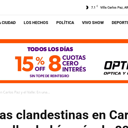
C
7.1
Villa Carlos Paz, A
A CIUDAD
LOS HECHOS
POLÍTICA
VIVO SHOW
DEPORTE
n Carlos Paz y el Valle: En una...
tas clandestinas en Car