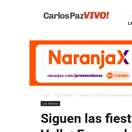
Carlos
Paz
Vivo
L
Inicio
Los Hechos
Siguen las fiestas clandestinas e
Los Hechos
Siguen las fies