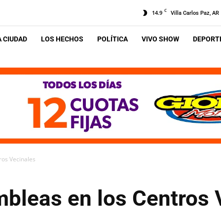
C
14.9
Villa Carlos Paz, AR
A CIUDAD
LOS HECHOS
POLÍTICA
VIVO SHOW
DEPORTE
ros Vecinales
mbleas en los Centros 