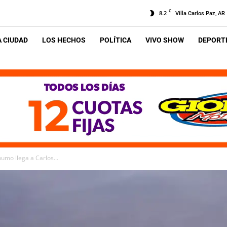
C
8.2
Villa Carlos Paz, AR
A CIUDAD
LOS HECHOS
POLÍTICA
VIVO SHOW
DEPORTE
humo llega a Carlos...