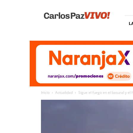
Carlos
Paz
Vivo
L
Inicio
Actualidad
Sigue el fuego en el basural y el 