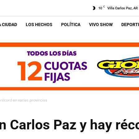
C
10
Villa Carlos Paz, AR
A CIUDAD
LOS HECHOS
POLÍTICA
VIVO SHOW
DEPORTE
 récord en varias provincias
en Carlos Paz y hay réc