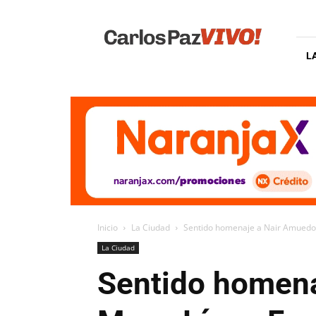
Carlos
Paz
Vivo
L
Inicio
La Ciudad
Sentido homenaje a Nair Amuedo
La Ciudad
Sentido homena