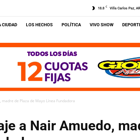
C
18.8
Villa Carlos Paz, A
A CIUDAD
LOS HECHOS
POLÍTICA
VIVO SHOW
DEPORTE
, madre de Plaza de Mayo Línea Fundadora
je a Nair Amuedo, mad