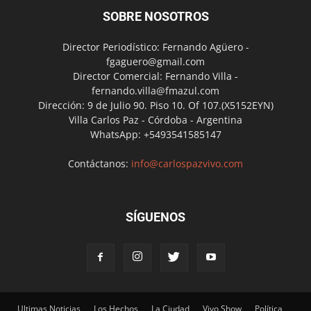
SOBRE NOSOTROS
Director Periodístico: Fernando Agüero -
fgaguero@gmail.com
Director Comercial: Fernando Villa -
fernando.villa@fmazul.com
Dirección: 9 de Julio 90. Piso 10. Of 107.(X5152EYN)
Villa Carlos Paz - Córdoba - Argentina
WhatsApp: +5493541585147
Contáctanos:
info@carlospazvivo.com
SÍGUENOS
Ultimas Noticias
Los Hechos
La Ciudad
Vivo Show
Política