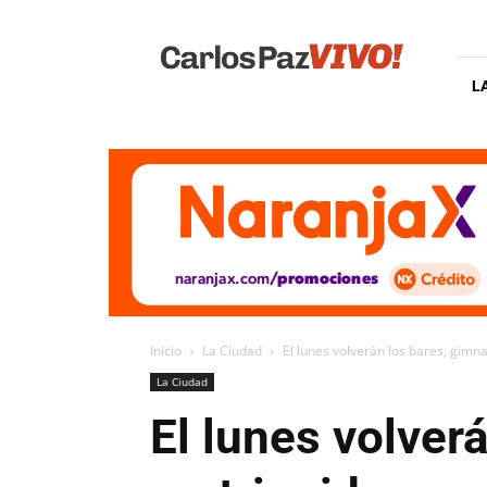
Carlos
Paz
Vivo
L
Inicio
La Ciudad
El lunes volverán los bares, gimnas
La Ciudad
El lunes volver