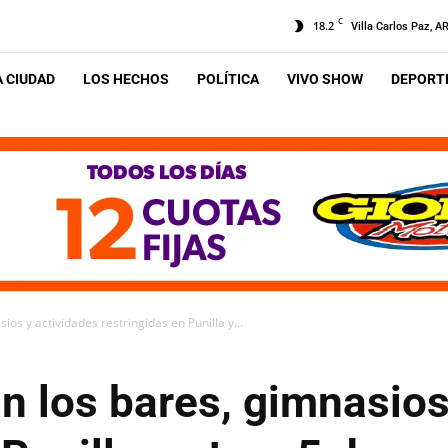
C
18.2
Villa Carlos Paz, A
A CIUDAD
LOS HECHOS
POLÍTICA
VIVO SHOW
DEPORTE
ios y actividades restringidas en Punilla y...
án los bares, gimnasios