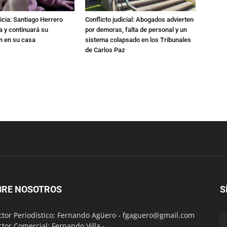
icia: Santiago Herrero
Conflicto judicial: Abogados advierten
ta y continuará su
por demoras, falta de personal y un
n en su casa
sistema colapsado en los Tribunales
de Carlos Paz
BRE NOSOTROS
S
ctor Periodístico: Fernando Agüero -
fgaguero@gmail.com
ctor Comercial: Fernando Villa -