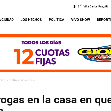
C
2
Villa Carlos Paz, AR
A CIUDAD
LOS HECHOS
POLÍTICA
VIVO SHOW
DEPORTE
n que detuvieron a la ex...
ogas en la casa en que