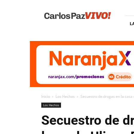
Carlos
Paz
Vivo
L
Inicio
Los Hechos
Secuestro de drogas en la casa e
Los Hechos
Secuestro de dr