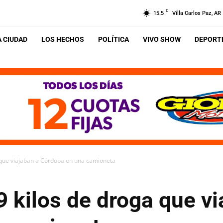
C
15.5
Villa Carlos Paz, AR
A CIUDAD
LOS HECHOS
POLÍTICA
VIVO SHOW
DEPORTE
 que viajaban a Córdoba en una camioneta
 kilos de droga que vi