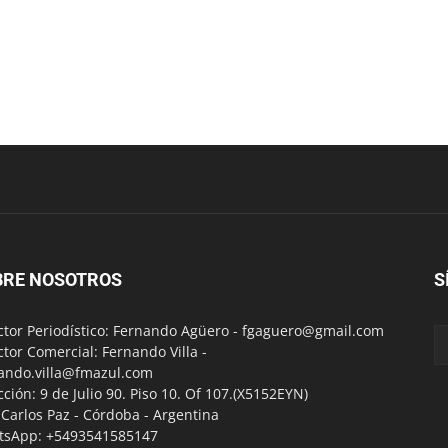
BRE NOSOTROS
S
ctor Periodístico: Fernando Agüero -
fgaguero@gmail.com
ctor Comercial: Fernando Villa -
ando.villa@fmazul.com
cción: 9 de Julio 90. Piso 10. Of 107.(X5152EYN)
a Carlos Paz - Córdoba - Argentina
tsApp: +5493541585147