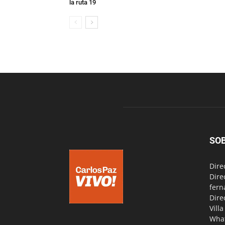
la ruta 19
SO
Dire
Dire
fern
Dire
Vill
Wha