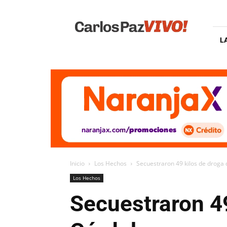
Carlos
Paz
Vivo
L
Inicio
Los Hechos
Secuestraron 49 kilos de droga
Los Hechos
Secuestraron 49