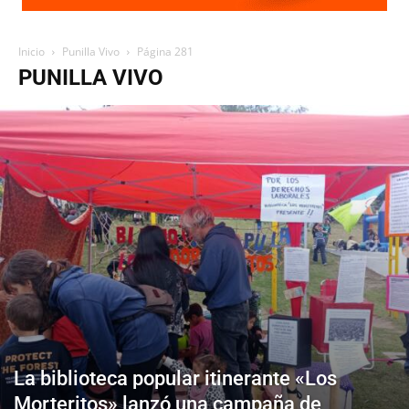
Inicio
Punilla Vivo
Página 281
PUNILLA VIVO
La biblioteca popular itinerante «Los
Morteritos» lanzó una campaña de