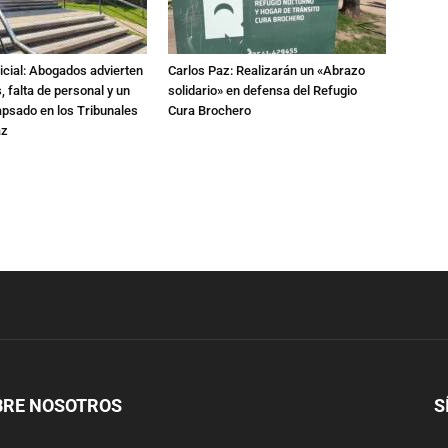
dicial: Abogados advierten
Carlos Paz: Realizarán un «Abrazo
 falta de personal y un
solidario» en defensa del Refugio
apsado en los Tribunales
Cura Brochero
az
BRE NOSOTROS
S