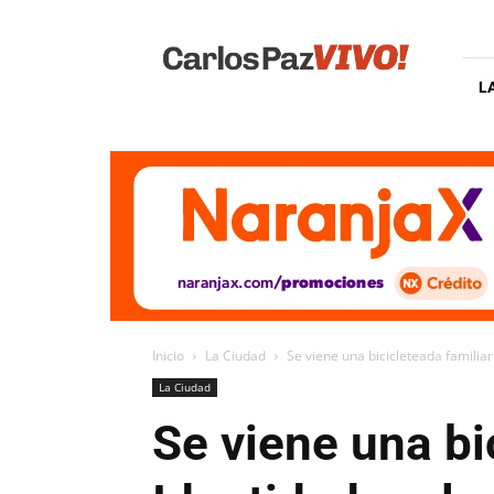
Carlos
Paz
Vivo
L
Inicio
La Ciudad
Se viene una bicicleteada familiar
La Ciudad
Se viene una bic