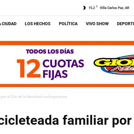
C
15.2
Villa Carlos Paz, AR
A CIUDAD
LOS HECHOS
POLÍTICA
VIVO SHOW
DEPORTE
 por el Día de la Identidad carlospacense
icleteada familiar por 