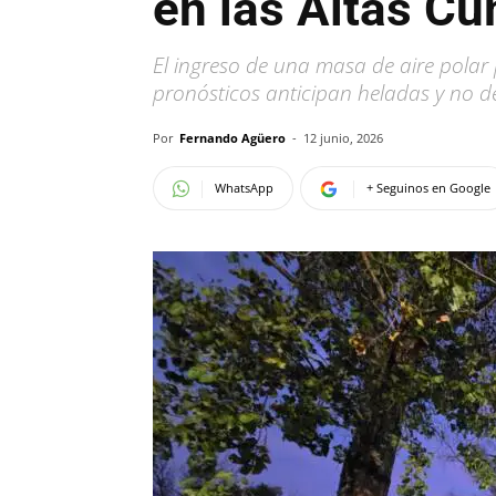
en las Altas C
El ingreso de una masa de aire pola
pronósticos anticipan heladas y no d
Por
Fernando Agüero
-
12 junio, 2026
WhatsApp
+ Seguinos en Google