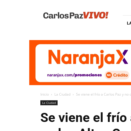
Carlos
Paz
Vivo
L
Inicio
La Ciudad
Se viene el frío a Carlos Paz y no
La Ciudad
Se viene el frí