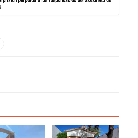
a prisión perpetua a los responsables del asesinato de
g