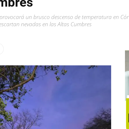
umbres
r provocará un brusco descenso de temperatura en Cór
escartan nevadas en las Altas Cumbres