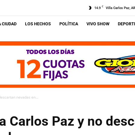
C
14.9
Villa Carlos Paz, A
A CIUDAD
LOS HECHOS
POLÍTICA
VIVO SHOW
DEPORTE
 descartan nevadas en...
o a Carlos Paz y no de