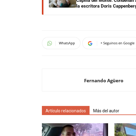
Capilla del Monte: Condenan 
la escritora Doris Cappenber
WhatsApp
+ Seguinos en Google
Fernando Agüero
Artículo relacionados
Más del autor