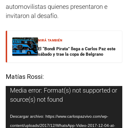
automovilistas quienes presentaron e
invitaron al desafío.
MIRÁ TAMBIÉN
El “Bondi Pirata” llega a Carlos Paz este
sábado y trae la copa de Belgrano
Matías Rossi:
Reproductor
Media error: Format(s) not supported or
de
source(s) not found
vídeo
Descargar archivo: https://www.carlospazvivo.com/wp-
content/uploads/2017/12/WhatsApp-Video-2017-12-04-at-