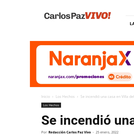
Carlos
Paz
Vivo
L
Inicio
Los Hechos
Se incendió una casa en Villa de
Los Hechos
Se incendió una
Por
Redacción Carlos Paz Vivo
-
25 enero, 2022