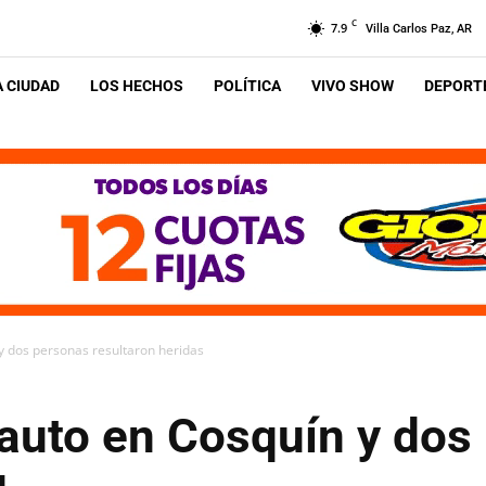
C
7.9
Villa Carlos Paz, AR
A CIUDAD
LOS HECHOS
POLÍTICA
VIVO SHOW
DEPORTE
y dos personas resultaron heridas
 auto en Cosquín y dos