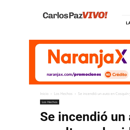
Carlos
Paz
Vivo
L
Inicio
Los Hechos
Se incendió un auto en Cosquín 
Los Hechos
Se incendió un