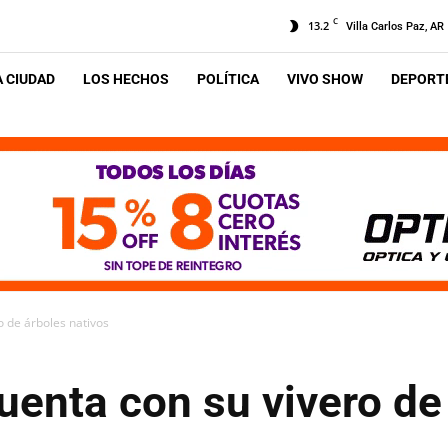
C
13.2
Villa Carlos Paz, AR
A CIUDAD
LOS HECHOS
POLÍTICA
VIVO SHOW
DEPORTE
o de árboles nativos
uenta con su vivero de