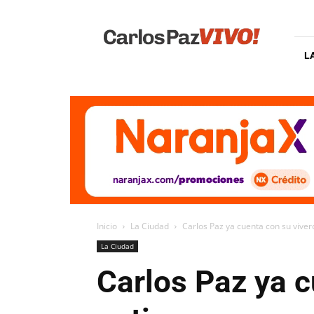
Carlos
Paz
Vivo
L
Inicio
La Ciudad
Carlos Paz ya cuenta con su viver
La Ciudad
Carlos Paz ya c