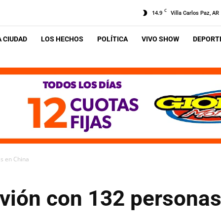
C
14.9
Villa Carlos Paz, AR
A CIUDAD
LOS HECHOS
POLÍTICA
VIVO SHOW
DEPORTE
as en China
avión con 132 persona