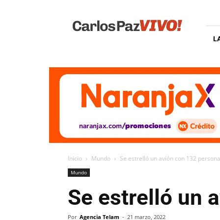
Carlos
Paz
Vivo
L
Inicio
Mundo
Se estrelló un avión con 132 person
Mundo
Se estrelló un 
Por
Agencia Telam
-
21 marzo, 2022