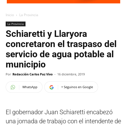
Inicio
La Provincia
La Provincia
Schiaretti y Llaryora
concretaron el traspaso del
servicio de agua potable al
municipio
Por
Redacción Carlos Paz Vivo
-
16 diciembre, 2019
WhatsApp
+ Seguinos en Google
El gobernador Juan Schiaretti encabezó
una jornada de trabajo con el intendente de