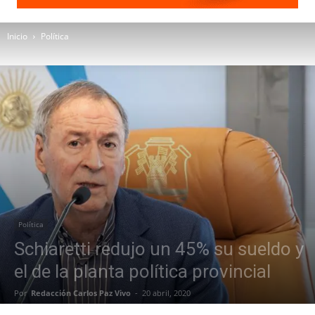
Inicio
Política
Política
Schiaretti redujo un 45% su sueldo y
el de la planta política provincial
Por
Redacción Carlos Paz Vivo
-
20 abril, 2020