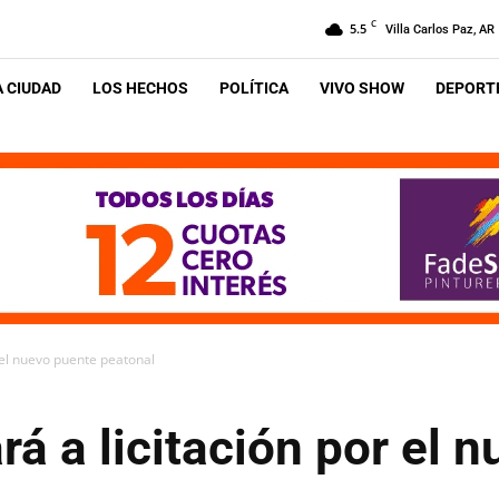
C
5.5
Villa Carlos Paz, AR
A CIUDAD
LOS HECHOS
POLÍTICA
VIVO SHOW
DEPORTE
r el nuevo puente peatonal
rá a licitación por el 