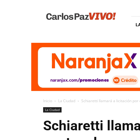
Carlos
Paz
Vivo
L
Inicio
La Ciudad
Schiaretti llamará a licitación po
La Ciudad
Schiaretti llama