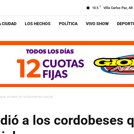
C
10.5
Villa Carlos Paz, AR
A CIUDAD
LOS HECHOS
POLÍTICA
VIVO SHOW
DEPORTE
 que acaten el aislamiento social
pidió a los cordobeses 