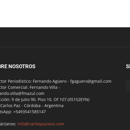
BRE NOSOTROS
S
ctor Periodístico: Fernando Agüero -
fgaguero@gmail.com
ctor Comercial: Fernando Villa -
ando.villa@fmazul.com
cción: 9 de Julio 90. Piso 10. Of 107.(X5152EYN)
a Carlos Paz - Córdoba - Argentina
tsApp: +5493541585147
áctanos:
info@carlospazvivo.com