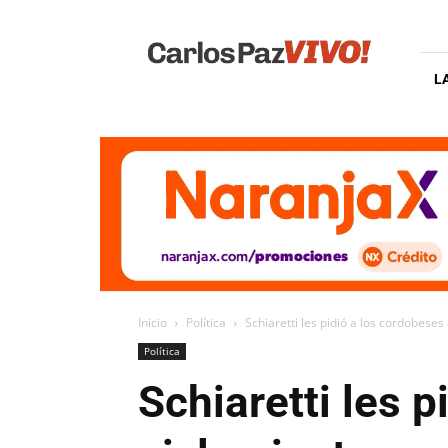
Carlos
Paz
Vivo
L
Inicio
Política
Schiaretti les pidió a los cordobeses
Política
Schiaretti les 