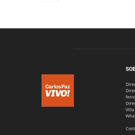
SO
Dire
Dire
fern
Dire
Vill
Wha
Cont