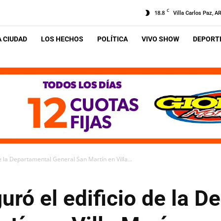
C
18.8
Villa Carlos Paz, A
A CIUDAD
LOS HECHOS
POLÍTICA
VIVO SHOW
DEPORTE
de la Departamental General San Martín en Villa...
guró el edificio de la 