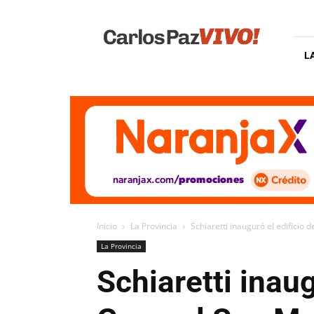
Carlos
Paz
Vivo
L
Inicio
La Provincia
Schiaretti inauguró el edificio 
La Provincia
Schiaretti inau