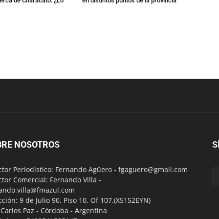
erca de Characato: ¿Lo
en distintos puntos de la provincia
BRE NOSOTROS
S
ctor Periodístico: Fernando Agüero -
fgaguero@gmail.com
ctor Comercial: Fernando Villa -
ando.villa@fmazul.com
cción: 9 de Julio 90. Piso 10. Of 107.(X5152EYN)
a Carlos Paz - Córdoba - Argentina