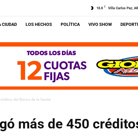
C
18.8
Villa Carlos Paz, A
A CIUDAD
LOS HECHOS
POLÍTICA
VIVO SHOW
DEPORTE
créditos del Banco de la Gente
egó más de 450 crédito