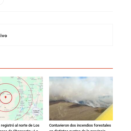
Vivo
registró al norte de Los
Contuvieron dos incendios forestales