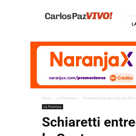
Carlos
Paz
Vivo
L
Inicio
La Provincia
Schiaretti entregó más de 450 
La Provincia
Schiaretti entr