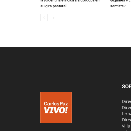
la Argentina e incluirá a Córdoba en
Gigantes y c
su gira pastoral
sentiste?
SO
Dire
Dire
fern
Dire
Vill