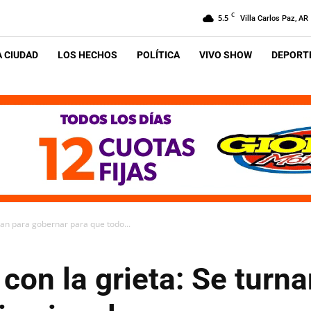
C
5.5
Villa Carlos Paz, AR
A CIUDAD
LOS HECHOS
POLÍTICA
VIVO SHOW
DEPORTE
rnan para gobernar para que todo...
o con la grieta: Se turn