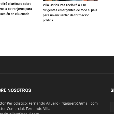
etiró el artículo sobre
Villa Carlos Paz recibirá a 118
rras a extranjeros para
dirigentes emergentes de todo el país
 sesión en el Senado
para un encuentro de formación
política
BRE NOSOTROS
S
ctor Periodístico: Fernando Agüero -
fgaguero@gmail.com
ctor Comercial: Fernando Villa -
ando.villa@fmazul.com