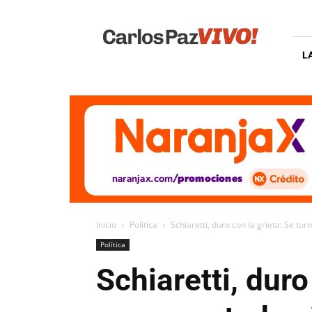
Carlos
Paz
Vivo
L
Inicio
Política
Schiaretti, duro con la grieta: Se tu
Política
Schiaretti, dur