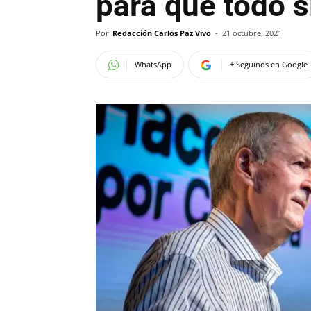
para que todo s
Por
Redacción Carlos Paz Vivo
-
21 octubre, 2021
WhatsApp
+ Seguinos en Google