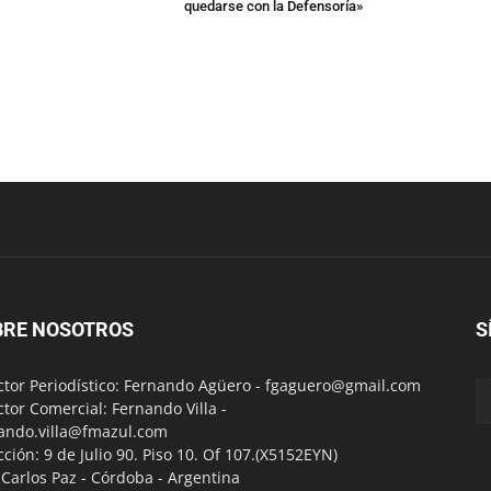
quedarse con la Defensoría»
BRE NOSOTROS
S
ctor Periodístico: Fernando Agüero -
fgaguero@gmail.com
ctor Comercial: Fernando Villa -
ando.villa@fmazul.com
cción: 9 de Julio 90. Piso 10. Of 107.(X5152EYN)
a Carlos Paz - Córdoba - Argentina