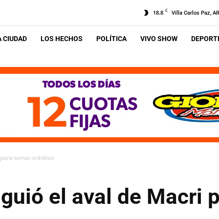
C
18.8
Villa Carlos Paz, A
A CIUDAD
LOS HECHOS
POLÍTICA
VIVO SHOW
DEPORTE
i para tomar créditos
iguió el aval de Macri 