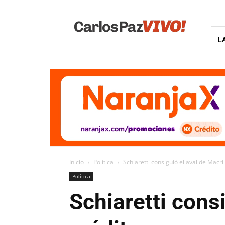
Carlos
Paz
Vivo
L
Inicio
Política
Schiaretti consiguió el aval de Macr
Política
Schiaretti cons