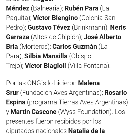
Méndez
(Balnearia);
Rubén Para
(La
Paquita);
Víctor Blengino
(Colonia San
Pedro);
Gustavo Tévez
(Brinkmann);
Neris
Garraza
(Altos de Chipión);
José Alberto
Bria
(Morteros);
Carlos Guzmán
(La
Para);
Silbia Mansilla
(Obispo
Trejo);
Víctor Biagioli
(Villa Fontana).
Por las ONG´s lo hicieron
Malena
Srur
(Fundación Aves Argentinas);
Rosario
Espina
(programa Tierras Aves Argentinas)
y
Martín Cascone
(Wyss Foundation). Los
presentes fueron recibidos por los
diputados nacionales
Natalia de la