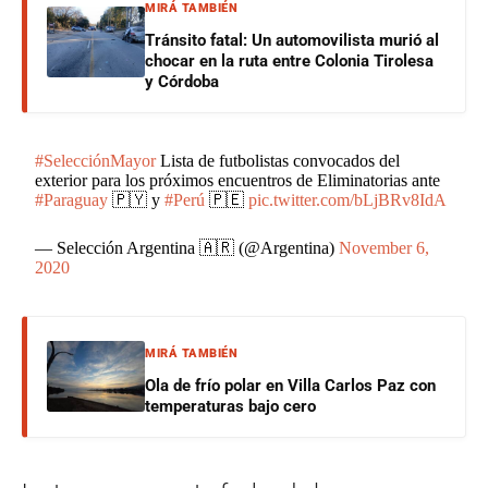
MIRÁ TAMBIÉN
Tránsito fatal: Un automovilista murió al
chocar en la ruta entre Colonia Tirolesa
y Córdoba
#SelecciónMayor
Lista de futbolistas convocados del
exterior para los próximos encuentros de Eliminatorias ante
#Paraguay
🇵🇾 y
#Perú
🇵🇪
pic.twitter.com/bLjBRv8IdA
— Selección Argentina 🇦🇷 (@Argentina)
November 6,
2020
MIRÁ TAMBIÉN
Ola de frío polar en Villa Carlos Paz con
temperaturas bajo cero