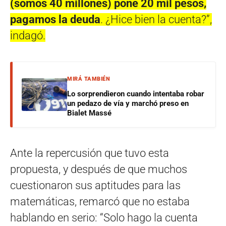
(somos 40 millones) pone 20 mil pesos,
pagamos la deuda
. ¿Hice bien la cuenta?”,
indagó.
MIRÁ TAMBIÉN
Lo sorprendieron cuando intentaba robar
un pedazo de vía y marchó preso en
Bialet Massé
Ante la repercusión que tuvo esta
propuesta, y después de que muchos
cuestionaron sus aptitudes para las
matemáticas, remarcó que no estaba
hablando en serio: “Solo hago la cuenta