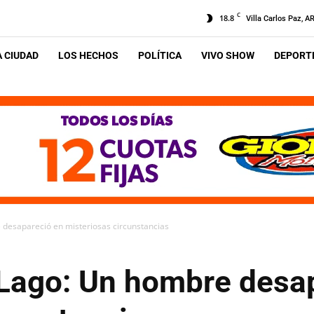
C
18.8
Villa Carlos Paz, A
A CIUDAD
LOS HECHOS
POLÍTICA
VIVO SHOW
DEPORTE
 desapareció en misteriosas circunstancias
 Lago: Un hombre desa