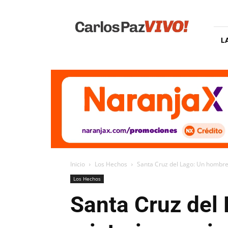
Carlos
Paz
Vivo
L
Inicio
Los Hechos
Santa Cruz del Lago: Un hombre
Los Hechos
Santa Cruz del