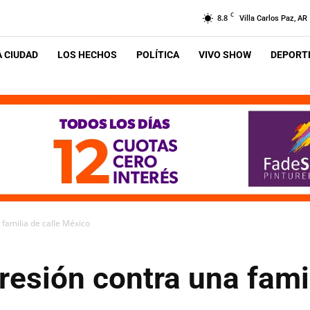
C
8.8
Villa Carlos Paz, AR
A CIUDAD
LOS HECHOS
POLÍTICA
VIVO SHOW
DEPORTE
 familia de calle México
gresión contra una famil