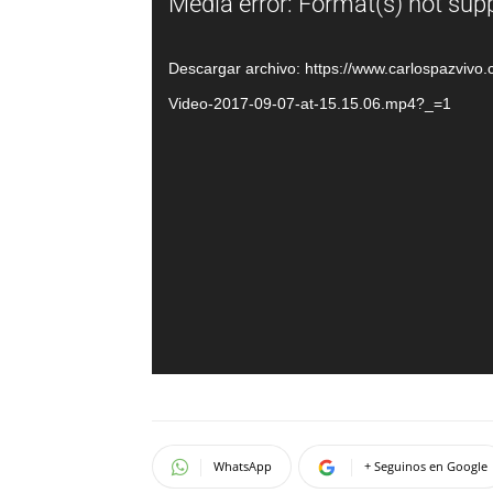
Reproductor
Media error: Format(s) not sup
de
vídeo
Descargar archivo: https://www.carlospazviv
Video-2017-09-07-at-15.15.06.mp4?_=1
WhatsApp
+ Seguinos en Google