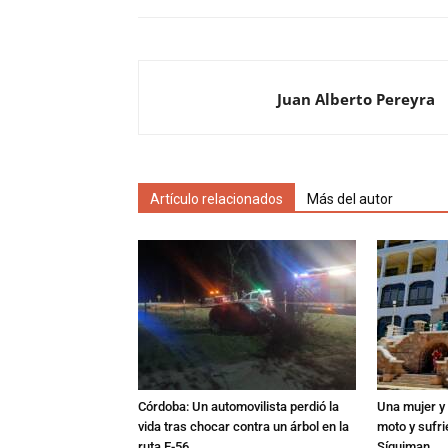
Juan Alberto Pereyra
Artículo relacionados
Más del autor
Córdoba: Un automovilista perdió la
Una mujer y 
vida tras chocar contra un árbol en la
moto y sufri
ruta E-56
Síquiman