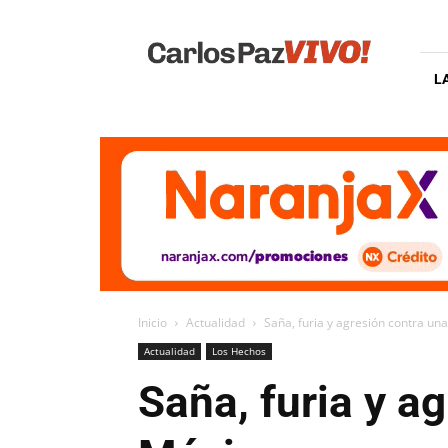
Carlos
Paz
Vivo
L
Inicio
Actualidad
Saña, furia y agresión contra una
Actualidad
Los Hechos
Saña, furia y a