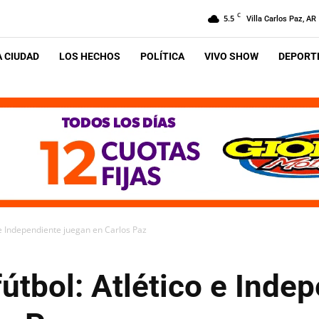
C
5.5
Villa Carlos Paz, AR
A CIUDAD
LOS HECHOS
POLÍTICA
VIVO SHOW
DEPORTE
 e Independiente juegan en Carlos Paz
útbol: Atlético e Inde