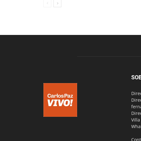
SO
Dire
Dire
fern
Dire
Vill
Wha
Cont