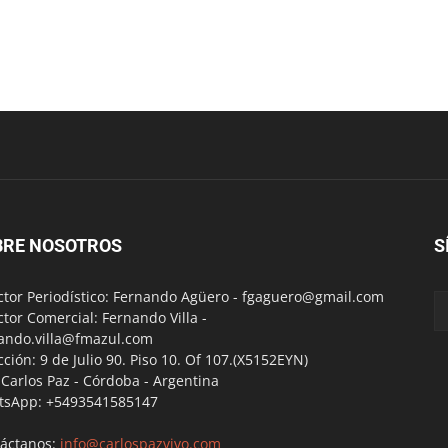
BRE NOSOTROS
S
ctor Periodístico: Fernando Agüero -
fgaguero@gmail.com
ctor Comercial: Fernando Villa -
ando.villa@fmazul.com
cción: 9 de Julio 90. Piso 10. Of 107.(X5152EYN)
a Carlos Paz - Córdoba - Argentina
tsApp: +5493541585147
áctanos:
info@carlospazvivo.com