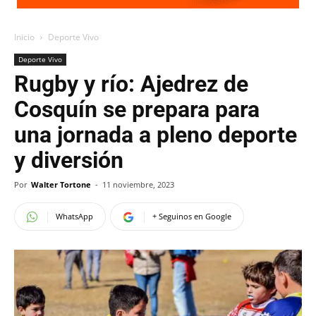
Inicio
Deporte Vivo
Deporte Vivo
Rugby y río: Ajedrez de
Cosquín se prepara para
una jornada a pleno deporte
y diversión
Por
Walter Tortone
-
11 noviembre, 2023
WhatsApp
+ Seguinos en Google