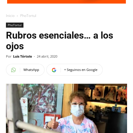
Inicio
PhoTortul
PhoTortul
Rubros esenciales… a los
ojos
Por
Luis Tórtolo
-
24 abril, 2020
WhatsApp
+ Seguinos en Google