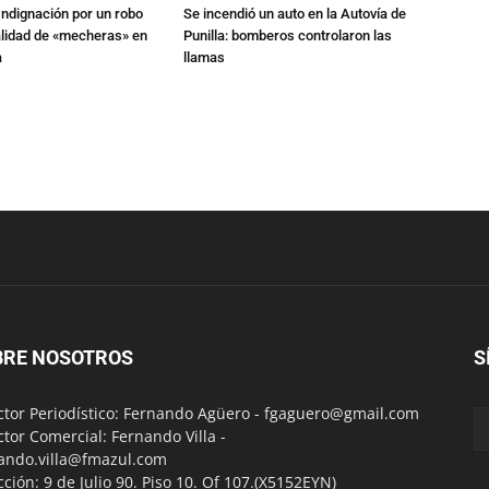
Indignación por un robo
Se incendió un auto en la Autovía de
alidad de «mecheras» en
Punilla: bomberos controlaron las
a
llamas
BRE NOSOTROS
S
ctor Periodístico: Fernando Agüero -
fgaguero@gmail.com
ctor Comercial: Fernando Villa -
ando.villa@fmazul.com
cción: 9 de Julio 90. Piso 10. Of 107.(X5152EYN)