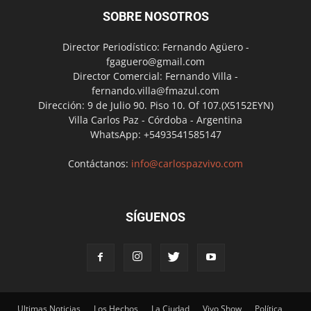
SOBRE NOSOTROS
Director Periodístico: Fernando Agüero -
fgaguero@gmail.com
Director Comercial: Fernando Villa -
fernando.villa@fmazul.com
Dirección: 9 de Julio 90. Piso 10. Of 107.(X5152EYN)
Villa Carlos Paz - Córdoba - Argentina
WhatsApp: +5493541585147
Contáctanos:
info@carlospazvivo.com
SÍGUENOS
Ultimas Noticias
Los Hechos
La Ciudad
Vivo Show
Política