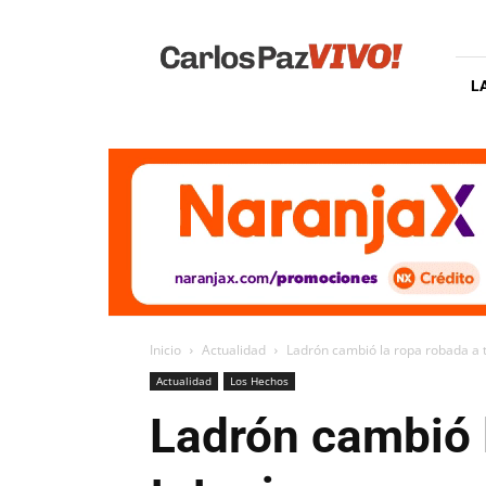
Carlos
Paz
Vivo
L
Inicio
Actualidad
Ladrón cambió la ropa robada a t
Actualidad
Los Hechos
Ladrón cambió l