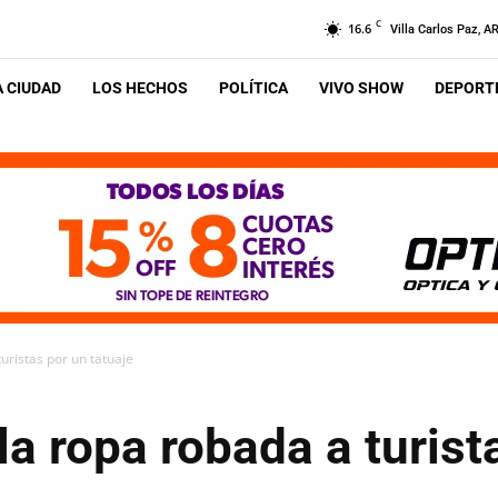
C
16.6
Villa Carlos Paz, A
A CIUDAD
LOS HECHOS
POLÍTICA
VIVO SHOW
DEPORTE
uristas por un tatuaje
a ropa robada a turist