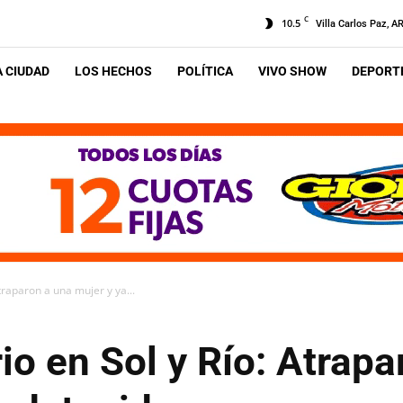
C
10.5
Villa Carlos Paz, A
A CIUDAD
LOS HECHOS
POLÍTICA
VIVO SHOW
DEPORTE
traparon a una mujer y ya...
io en Sol y Río: Atrap