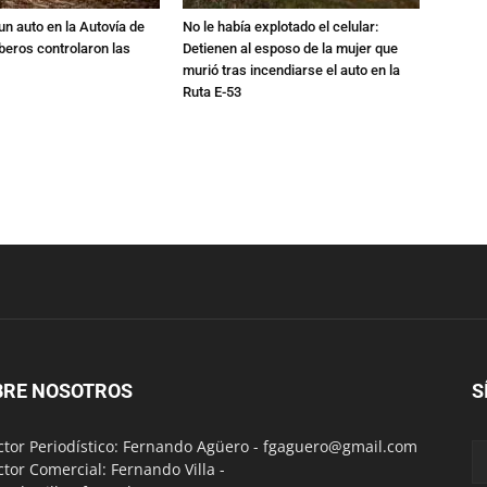
un auto en la Autovía de
No le había explotado el celular:
beros controlaron las
Detienen al esposo de la mujer que
murió tras incendiarse el auto en la
Ruta E-53
BRE NOSOTROS
S
ctor Periodístico: Fernando Agüero -
fgaguero@gmail.com
ctor Comercial: Fernando Villa -