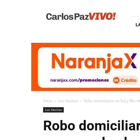
Carlos
Paz
Vivo
L
Inicio
Los Hechos
Robo domiciliario en Sol y Río: A
Los Hechos
Robo domiciliar