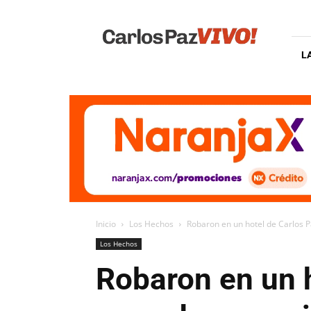
Carlos
Paz
Vivo
L
Inicio
Los Hechos
Robaron en un hotel de Carlos Paz
Los Hechos
Robaron en un h