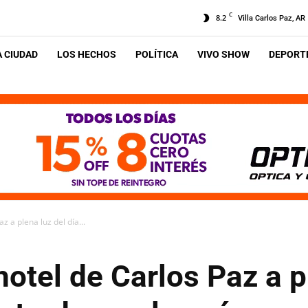
C
8.2
Villa Carlos Paz, AR
A CIUDAD
LOS HECHOS
POLÍTICA
VIVO SHOW
DEPORTE
 a plena luz del día...
otel de Carlos Paz a pl