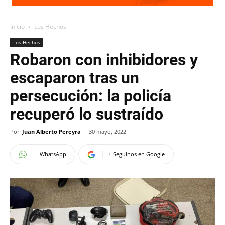
Inicio
Los Hechos
Los Hechos
Robaron con inhibidores y
escaparon tras un
persecución: la policía
recuperó lo sustraído
Por
Juan Alberto Pereyra
-
30 mayo, 2022
WhatsApp
+ Seguinos en Google