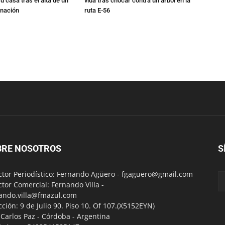
u casa tras el alta de un
vida tras chocar contra un árbol en la
rnación
ruta E-56
BRE NOSOTROS
S
ctor Periodístico: Fernando Agüero -
fgaguero@gmail.com
ctor Comercial: Fernando Villa -
ando.villa@fmazul.com
cción: 9 de Julio 90. Piso 10. Of 107.(X5152EYN)
a Carlos Paz - Córdoba - Argentina