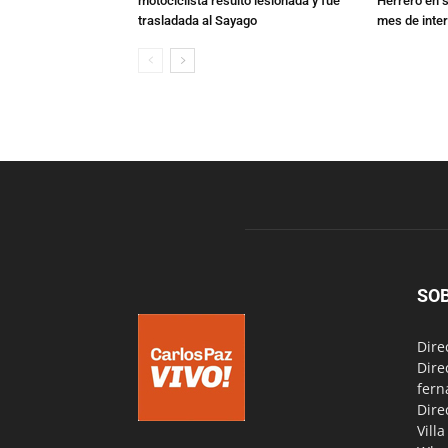
motociclista resultó lesionada y fue
Herrero en s
trasladada al Sayago
mes de inte
SO
Dire
Dire
fern
Dire
Vill