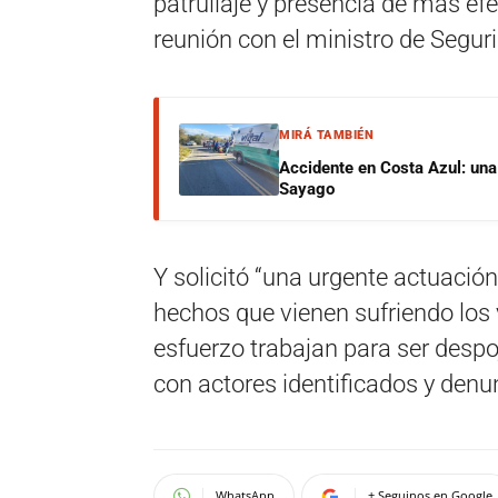
patrullaje y presencia de más efe
reunión con el ministro de Segur
MIRÁ TAMBIÉN
Accidente en Costa Azul: una 
Sayago
Y solicitó “una urgente actuación 
hechos que vienen sufriendo los
esfuerzo trabajan para ser desp
con actores identificados y denu
WhatsApp
+ Seguinos en Google