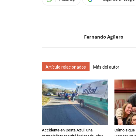
Fernando Agüero
Artículo relacionados
Más del autor
Accidente en Costa Azul: una
Cómo sigue l