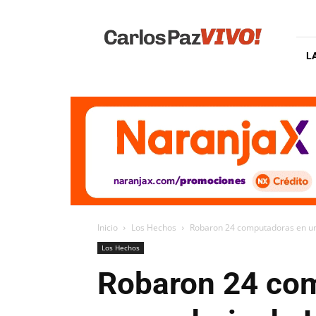
Carlos
Paz
Vivo
L
Inicio
Los Hechos
Robaron 24 computadoras en un
Los Hechos
Robaron 24 com