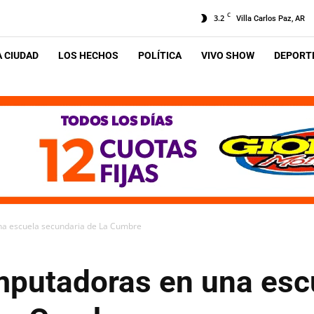
C
3.2
Villa Carlos Paz, AR
A CIUDAD
LOS HECHOS
POLÍTICA
VIVO SHOW
DEPORTE
a escuela secundaria de La Cumbre
putadoras en una esc