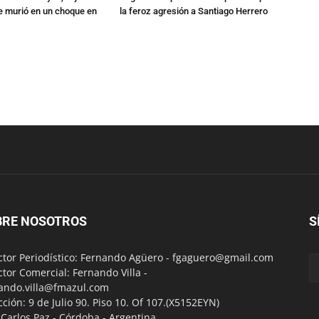
 murió en un choque en
la feroz agresión a Santiago Herrero
BRE NOSOTROS
S
ctor Periodístico: Fernando Agüero -
fgaguero@gmail.com
ctor Comercial: Fernando Villa -
ando.villa@fmazul.com
cción: 9 de Julio 90. Piso 10. Of 107.(X5152EYN)
a Carlos Paz - Córdoba - Argentina