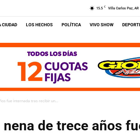
C
15.5
Villa Carlos Paz, AR
A CIUDAD
LOS HECHOS
POLÍTICA
VIVO SHOW
DEPORTE
os fue internada tras recibir un...
 nena de trece años fu