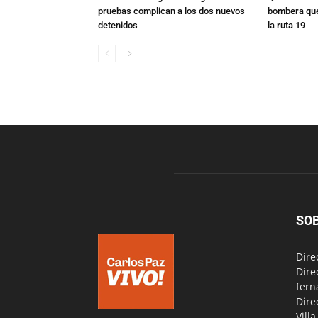
pruebas complican a los dos nuevos
bombera que
detenidos
la ruta 19
SO
Dire
Dire
fern
Dire
Vill