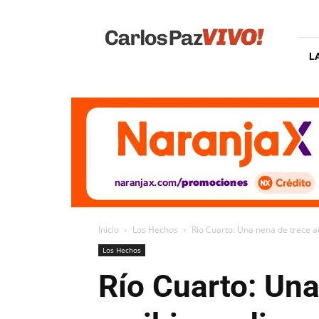
Carlos
Paz
Vivo
L
Inicio
Los Hechos
Río Cuarto: Una nena de trece añ
Los Hechos
Río Cuarto: Una