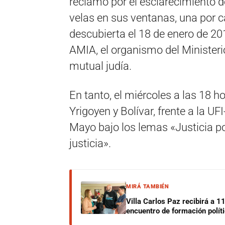
reclamo por el esclarecimiento 
velas en sus ventanas, una por ca
descubierta el 18 de enero de 201
AMIA, el organismo del Ministerio
mutual judía.
En tanto, el miércoles a las 18 h
Yrigoyen y Bolívar, frente a la U
Mayo bajo los lemas «Justicia 
justicia».
MIRÁ TAMBIÉN
Villa Carlos Paz recibirá a 1
encuentro de formación polít