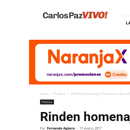
Carlos
Paz
Vivo
L
Inicio
Política
Rinden homenaje a Nisman a dos añ
Política
Rinden homenaj
Por
Fernando Agüero
-
17 enero, 2017