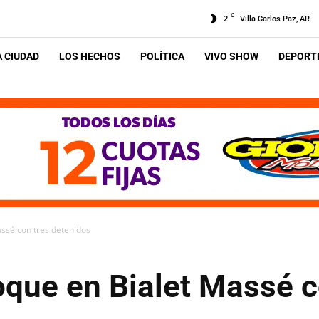
C
2
Villa Carlos Paz, AR
A CIUDAD
LOS HECHOS
POLÍTICA
VIVO SHOW
DEPORTE
assé con tres detenidos
oque en Bialet Massé c