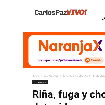
Carlos
Paz
Vivo
L
Inicio
Los Hechos
Riña, fuga y choque en Bialet M
Los Hechos
Riña, fuga y ch