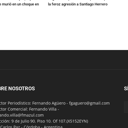
 murió en un choque en
la feroz agresión a Santiago Herrero
BRE NOSOTROS
S
ctor Periodístico: Fernando Agüero -
fgaguero@gmail.com
ctor Comercial: Fernando Villa -
ando.villa@fmazul.com
cción: 9 de Julio 90. Piso 10. Of 107.(X5152EYN)
a Carlos Paz - Córdoba - Argentina