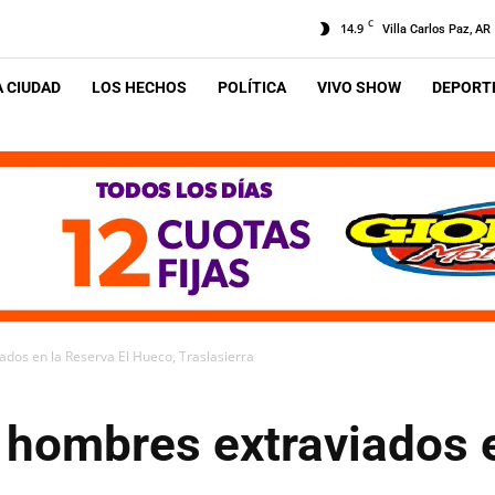
C
14.9
Villa Carlos Paz, AR
A CIUDAD
LOS HECHOS
POLÍTICA
VIVO SHOW
DEPORTE
dos en la Reserva El Hueco, Traslasierra
 hombres extraviados e