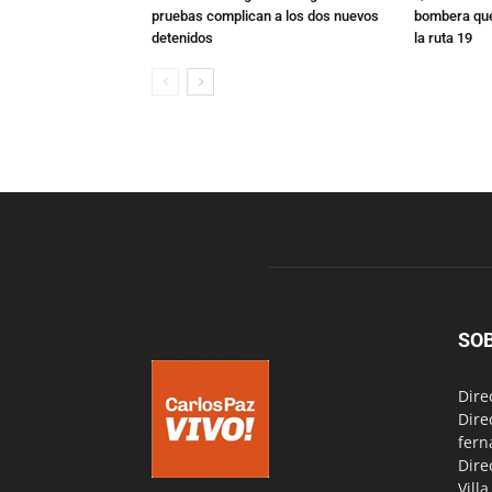
pruebas complican a los dos nuevos
bombera que
detenidos
la ruta 19
SO
Dire
Dire
fern
Dire
Vill