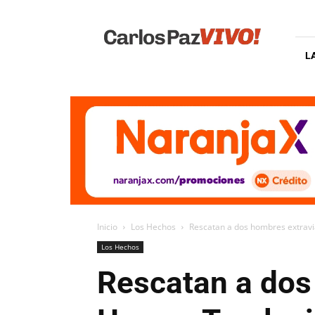
Carlos
Paz
Vivo
L
Inicio
Los Hechos
Rescatan a dos hombres extravia
Los Hechos
Rescatan a dos