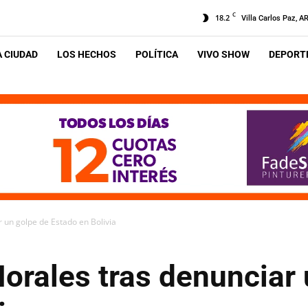
C
18.2
Villa Carlos Paz, A
A CIUDAD
LOS HECHOS
POLÍTICA
VIVO SHOW
DEPORTE
 un golpe de Estado en Bolivia
orales tras denunciar 