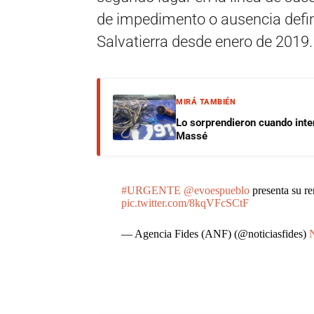
de impedimento o ausencia defini
Salvatierra desde enero de 2019.
MIRÁ TAMBIÉN
Lo sorprendieron cuando inte
Massé
#URGENTE
@evoespueblo
presenta su re
pic.twitter.com/8kqVFcSCtF
— Agencia Fides (ANF) (@noticiasfides)