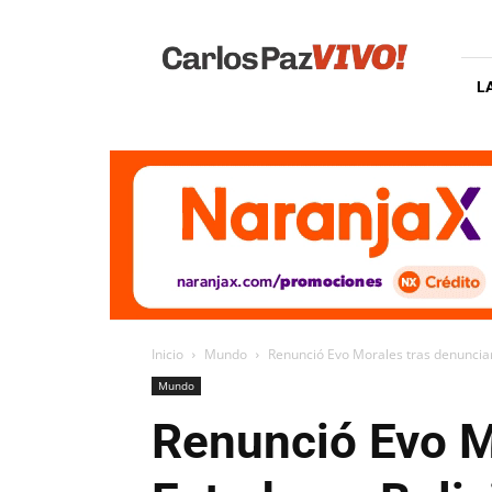
Carlos
Paz
Vivo
L
Inicio
Mundo
Renunció Evo Morales tras denunciar
Mundo
Renunció Evo M