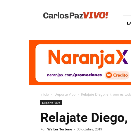
Carlos
Paz
Vivo
L
Inicio
Deporte Vivo
Relajate Diego, el trono es tod
Deporte Vivo
Relajate Diego,
Por
Walter Tortone
-
30 octubre, 2019