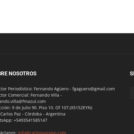
BRE NOSOTROS
S
ctor Periodístico: Fernando Agüero -
fgaguero@gmail.com
ctor Comercial: Fernando Villa -
ando.villa@fmazul.com
cción: 9 de Julio 90. Piso 10. Of 107.(X5152EYN)
a Carlos Paz - Córdoba - Argentina
tsApp: +5493541585147
áctanos:
info@carlospazvivo.com