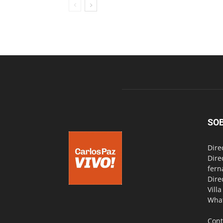
SO
Dire
Dire
fern
Dire
Vill
Wha
Cont