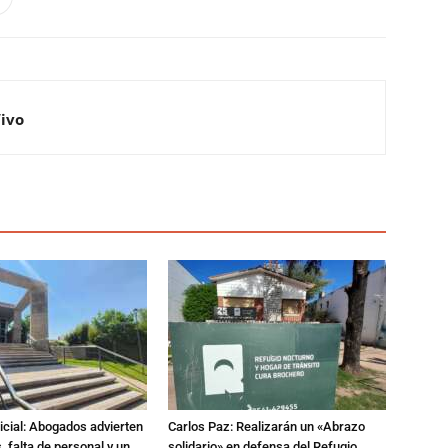
Vivo
dicial: Abogados advierten
Carlos Paz: Realizarán un «Abrazo
 falta de personal y un
solidario» en defensa del Refugio