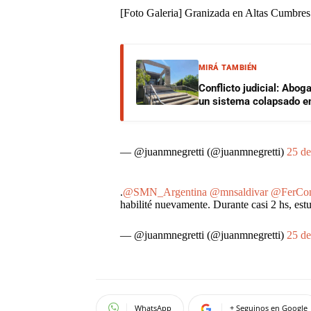
[Foto Galeria] Granizada en Altas Cumbre
MIRÁ TAMBIÉN
Conflicto judicial: Abog
un sistema colapsado en
— @juanmnegretti (@juanmnegretti)
25 de
.
@SMN_Argentina
@mnsaldivar
@FerCo
habilité nuevamente. Durante casi 2 hs, es
— @juanmnegretti (@juanmnegretti)
25 de
WhatsApp
+ Seguinos en Google