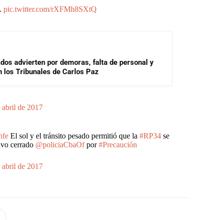
s.
pic.twitter.com/rXFMh8SXtQ
ados advierten por demoras, falta de personal y
 los Tribunales de Carlos Paz
 abril de 2017
nfe
El sol y el tránsito pesado permitió que la
#RP34
se
tuvo cerrado
@policiaCbaOf
por
#Precaución
 abril de 2017