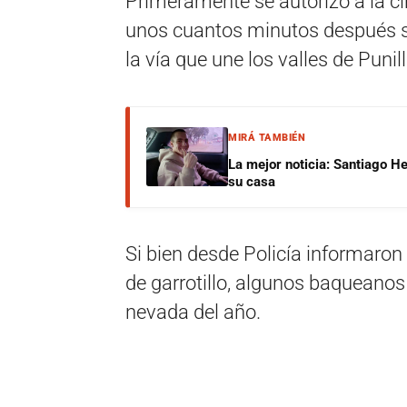
Primeramente se autorizó a la ci
unos cuantos minutos después se
la vía que une los valles de Punill
MIRÁ TAMBIÉN
La mejor noticia: Santiago He
su casa
Si bien desde Policía informaron
de garrotillo, algunos baqueanos
nevada del año.