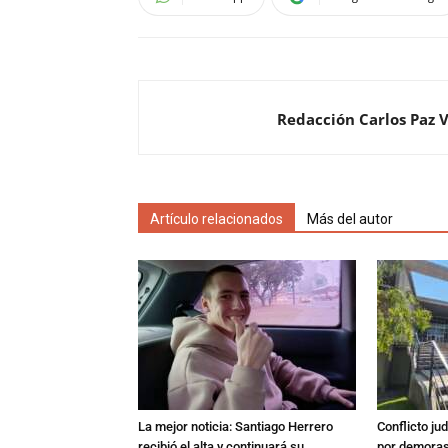
Redacción Carlos Paz 
Artículo relacionados
Más del autor
La mejor noticia: Santiago Herrero
Conflicto ju
recibió el alta y continuará su
por demoras,