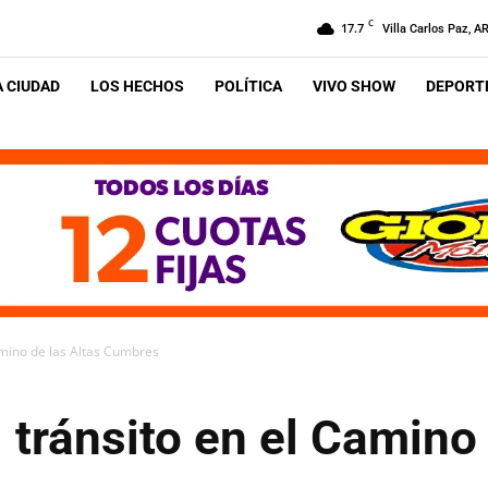
C
17.7
Villa Carlos Paz, A
A CIUDAD
LOS HECHOS
POLÍTICA
VIVO SHOW
DEPORTE
Camino de las Altas Cumbres
l tránsito en el Camino