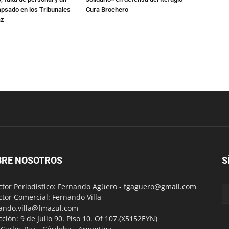
apsado en los Tribunales
Cura Brochero
az
BRE NOSOTROS
S
ctor Periodístico: Fernando Agüero -
fgaguero@gmail.com
ctor Comercial: Fernando Villa -
ando.villa@fmazul.com
cción: 9 de Julio 90. Piso 10. Of 107.(X5152EYN)