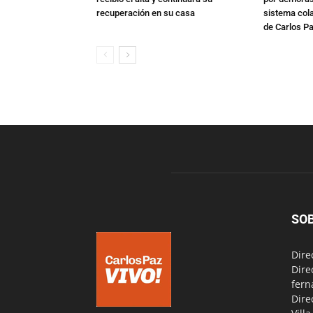
recuperación en su casa
sistema col
de Carlos P
SO
Dire
Dire
fern
Dire