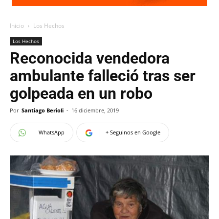
Inicio
Los Hechos
Los Hechos
Reconocida vendedora
ambulante falleció tras ser
golpeada en un robo
Por
Santiago Berioli
-
16 diciembre, 2019
WhatsApp
+ Seguinos en Google