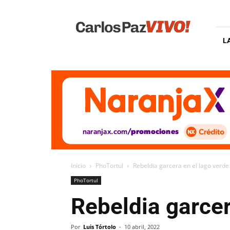
Carlos
Paz
Vivo
L
Inicio
PhoTortul
Rebeldia garcera en el lago verde
PhoTortul
Rebeldia garcer
Por
Luis Tórtolo
-
10 abril, 2022