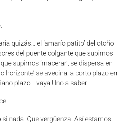
.
ria quizás… el ‘amarío patito’ del otoño
nsores del puente colgante que supimos
a’ que supimos ‘macerar’, se dispersa en
o horizonte’ se avecina, a corto plazo en
ano plazo… vaya Uno a saber.
ce.
o si nada. Que vergüenza. Así estamos