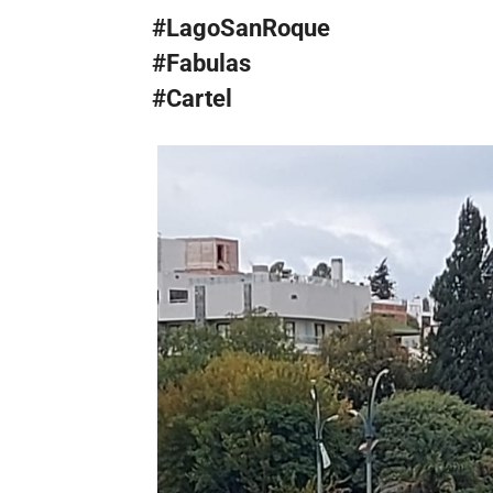
#LagoSanRoque
#Fabulas
#Cartel